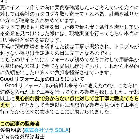
す。
更にイメージ作りの為に実例を確認したいと考えている方々に
対しては会社のカタログを取り寄せてくれる為、計画を練りた
い方々が連絡を入れ始めています。
ネットで見積もり依頼を出した後で最も安く条件を満たしてい
る企業を見つけ出した際には、現地調査を行ってもらい本当に
良い会社と契約を結びます。
正式に契約手続きを済ませた後は工事が開始され、トラブルが
起きない限りは予定通りの日に完了となるのです。
こちらのサイトではリフォームが初めてな方に対して用語集か
ら基礎的な知識まで全てを提供し続けており、これから本格的
に依頼を出したい方々の負担を軽減させています。
Good リフォーム.jpの口コミについて
「Good リフォーム.jpが信頼出来そうに思えたので、こちらに
連絡を入れた上で工事を行ってくれる業者を探しました。予想
以上に
良心的な所で分からない点に対しては丁寧に教えてもら
えた
し、何とかして予定以内に理想的な業者を見つけて工事を
行えたから色々な意味でここには助けられました」
この記事の監修者
佐伯 明彦 (
株式会社ソラ SOLA
)
所有資格
外壁診断士