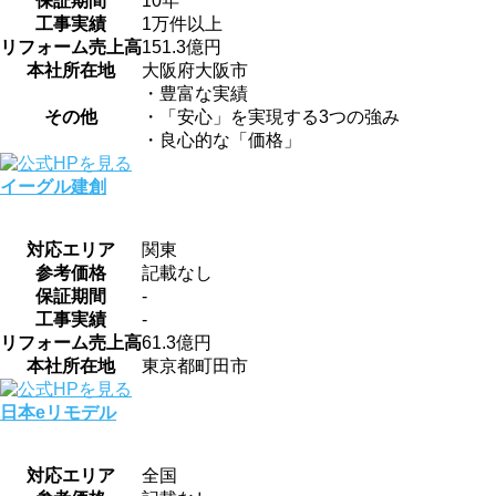
保証期間
10年
工事実績
1万件以上
リフォーム売上高
151.3億円
本社所在地
大阪府大阪市
・豊富な実績
その他
・「安心」を実現する3つの強み
・良心的な「価格」
イーグル建創
対応エリア
関東
参考価格
記載なし
保証期間
-
工事実績
-
リフォーム売上高
61.3億円
本社所在地
東京都町田市
日本eリモデル
対応エリア
全国