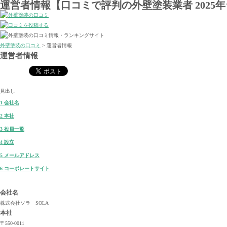
運営者情報【口コミで評判の外壁塗装業者 2025
外壁塗装の口コミ
>
運営者情報
運営者情報
見出し
1
会社名
2
本社
3
役員一覧
4
設立
5
メールアドレス
6
コーポレートサイト
会社名
株式会社ソラ SOLA
本社
〒550-0011