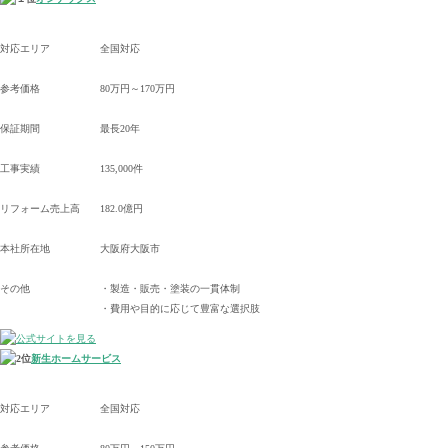
対応エリア
全国対応
参考価格
80万円～170万円
保証期間
最長20年
工事実績
135,000件
リフォーム売上高
182.0億円
本社所在地
大阪府大阪市
その他
・製造・販売・塗装の一貫体制
・費用や目的に応じて豊富な選択肢
新生ホームサービス
対応エリア
全国対応