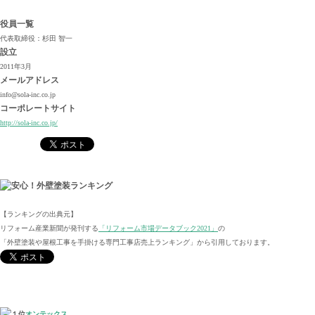
役員一覧
代表取締役：杉田 智一
設立
2011年3月
メールアドレス
info@sola-inc.co.jp
コーポレートサイト
http://sola-inc.co.jp/
【ランキングの出典元】
リフォーム産業新聞が発刊する
「リフォーム市場データブック2021」
の
「外壁塗装や屋根工事を手掛ける専門工事店売上ランキング」から引用しております。
オンテックス