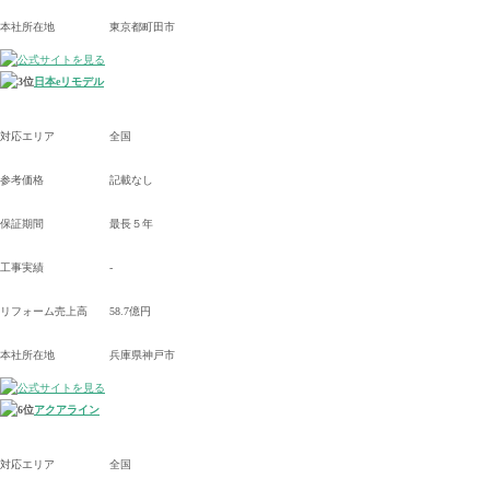
本社所在地
東京都町田市
日本eリモデル
対応エリア
全国
参考価格
記載なし
保証期間
最長５年
工事実績
-
リフォーム売上高
58.7億円
本社所在地
兵庫県神戸市
アクアライン
対応エリア
全国