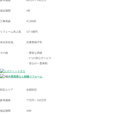
参考価格
80万円～150万円
保証期間
5年
工事実績
47,000件
リフォーム売上高
127.4億円
本社所在地
兵庫県神戸市
その他
・豊富な実績
・5つの安心サービス
・安心の一貫体制
外壁塗装なら創建リフォーム
対応エリア
全国対応
参考価格
77万円～150万円
保証期間
10年