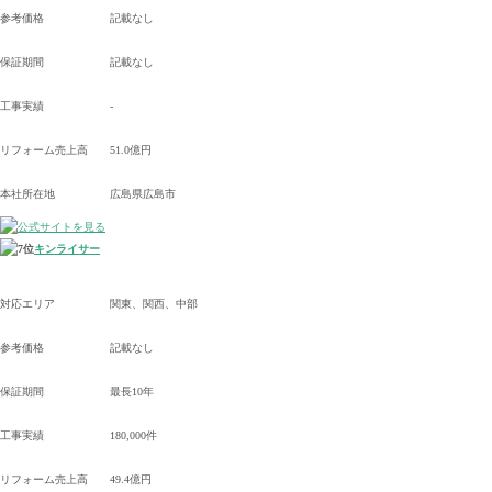
参考価格
記載なし
保証期間
記載なし
工事実績
-
リフォーム売上高
51.0億円
本社所在地
広島県広島市
キンライサー
対応エリア
関東、関西、中部
参考価格
記載なし
保証期間
最長10年
工事実績
180,000件
リフォーム売上高
49.4億円