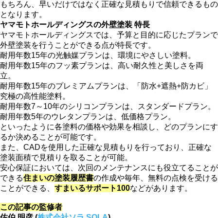
もちろん、早いだけではなく正確な見積もりで信頼できるもの
となります。
ヤマモトホールディングスの外壁塗装 特長
ヤマモトホールディングスでは、予算と目的に応じたプランで
外壁塗装を行うことができる点が特長です。
耐用年数15年の光触媒プランは、環境にやさしい塗料。
耐用年数15年のフッ素プランは、高い耐久性と美しさを両
立。
耐用年数15年のプレミアムプランは、「防水+遮熱+防カビ」
究極の高性能塗料。
耐用年数7～10年のシリコンプランは、スタンダードプラン。
耐用年数5年のウレタンプランは、低価格プラン。
といったように各塗料の価格や効果を相談し、どのプランにす
るか決めることが可能です。
また、CADを使用した正確な見積もりを行っており、正確な
塗装面積で見積りを取ることが可能。
安心保証においては、次回のメンテナンスにも役立てることが
できる
住まいの塗装履歴書
の作成や毎年、無料の点検を受ける
ことができる、
すまいるサポート100
などがあります。
この記事の監修者
佐伯 明彦 (
株式会社ソラ SOLA
)