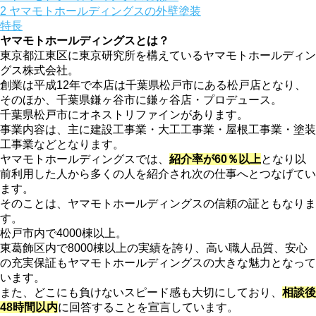
2
ヤマモトホールディングスの外壁塗装
特長
ヤマモトホールディングスとは？
東京都江東区に東京研究所を構えているヤマモトホールディン
グス株式会社。
創業は平成12年で本店は千葉県松戸市にある松戸店となり、
そのほか、千葉県鎌ヶ谷市に鎌ヶ谷店・プロデュース。
千葉県松戸市にオネストリファインがあります。
事業内容は、主に建設工事業・大工工事業・屋根工事業・塗装
工事業などとなります。
ヤマモトホールディングスでは、
紹介率が60％以上
となり以
前利用した人から多くの人を紹介され次の仕事へとつなげてい
ます。
そのことは、ヤマモトホールディングスの信頼の証ともなりま
す。
松戸市内で4000棟以上。
東葛飾区内で8000棟以上の実績を誇り、高い職人品質、安心
の充実保証もヤマモトホールディングスの大きな魅力となって
います。
また、どこにも負けないスピード感も大切にしており、
相談後
48時間以内
に回答することを宣言しています。