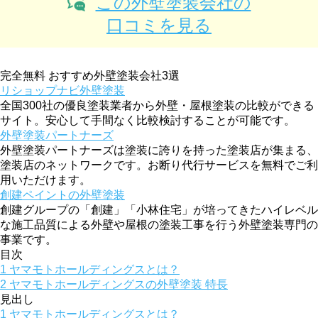
この外壁塗装会社の
口コミを見る
完全無料
おすすめ外壁塗装会社3選
リショップナビ外壁塗装
全国300社の優良塗装業者から外壁・屋根塗装の比較ができる
サイト。安心して手間なく比較検討することが可能です。
外壁塗装パートナーズ
外壁塗装パートナーズは塗装に誇りを持った塗装店が集まる、
塗装店のネットワークです。お断り代行サービスを無料でご利
用いただけます。
創建ペイントの外壁塗装
創建グループの「創建」「小林住宅」が培ってきたハイレベル
な施工品質による外壁や屋根の塗装工事を行う外壁塗装専門の
事業です。
目次
1
ヤマモトホールディングスとは？
2
ヤマモトホールディングスの外壁塗装 特長
見出し
1
ヤマモトホールディングスとは？