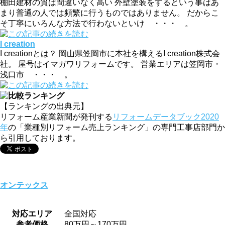
棚田建材の質は間違いなく高い 外壁塗装をするという事はあ
まり普通の人では頻繁に行うものではありません。 だからこ
そ丁寧にいろんな方法で行わないといけ ・・・ 。
I creation
I creationとは？ 岡山県笠岡市に本社を構えるI creation株式会
社。 屋号はイマガワリフォームです。 営業エリアは笠岡市・
浅口市 ・・・ 。
【ランキングの出典元】
リフォーム産業新聞が発刊する
リフォームデータブック2020
年
の「業種別リフォーム売上ランキング」の専門工事店部門か
ら引用しております。
オンテックス
対応エリア
全国対応
参考価格
80万円～170万円