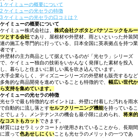
1
ケイミューの概要について
2
ケイミューの光セラの特徴
3
ケイミューの光セラの口コミは？
ケイミューの概要について
ケイミュー株式会社は、
株式会社クボタとパナソニックをルー
ツとする会社
であり、屋根材や外壁材、雨といといった外装関
連の施工を専門的に行っている、日本全国に英表拠点を持つ業
者です。
外壁材の主力商品として据えているのが「光セラ」シリーズ
で、ケイミュー独自の技術をいかんなく発揮した素材を投入
し、暮らしと住まいに新しい風を吹き込んでいます。
大手企業らしく、ディズニーシリーズの外壁材も販売するなど
多角的な商品開発を進めていることも特徴的で、
幅広い世代か
ら支持を集めています。
ケイミューの光セラの特徴
光セラで最も特徴的なポイントは、外壁に付着した汚れを雨水
で自動的に流し落とす
セルフクリーニング機能
を持っているこ
とでしょう。メンテナンスの機会も最小限に止められ、
将来的
なコストもカット
できます。
材質にはセラミックコートが使用されていることから、長期間
に渡って
色あせしにくい
ことも光セラのメリットの一つであ