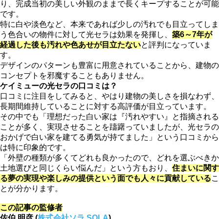
り、完成当初の美しい外観のままで長くキープすることが可能
です。
特に白や淡色など、本来であれば少しの汚れでも目立ってしま
う色合いの物件に対して光セラは効果を発揮し、
築6～7年が
経過した後も汚れや色あせが目立たない
と評判になっていま
す。
デザインのパターンも豊富に用意されていることから、建物の
コンセプトを邪魔することもありません。
ケイミューの光セラの口コミは？
口コミに注目をしてみると、やはり建物の美しさを損なわず、
長期間維持していることに対する高評価が目立っています。
その中でも「理想だった白い家は『汚れやすい』と指摘される
ことが多く、実現させることを躊躇っていましたが、光セラの
おかげで白い家を建てる勇気が持てました」という口コミから
は特に印象的です。
「外壁の種類が多くてどれも良かったので、どれを選ぶべきか
土地選びと同じくらい悩んだ」という方もおり、
住まいに関す
る夢の実現や楽しみの提供という面でも人々に貢献している
こ
とが分かります。
この記事の監修者
佐伯 明彦 (
株式会社ソラ SOLA
)