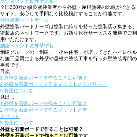
リショップナビ外壁塗装
全国300社の優良塗装業者から外壁・屋根塗装の比較ができる
サイト。安心して手間なく比較検討することが可能です。
外壁塗装パートナーズ
外壁塗装パートナーズは塗装に誇りを持った塗装店が集まる、
塗装店のネットワークです。お断り代行サービスを無料でご利
用いただけます。
創建ペイントの外壁塗装
創建グループの「創建」「小林住宅」が培ってきたハイレベル
な施工品質による外壁や屋根の塗装工事を行う外壁塗装専門の
事業です。
目次
1
外壁を石膏ボードで作ることは可能？
2
外壁を石膏ボードで作るメリットとデメリット
3
費用について
見出し
1
外壁を石膏ボードで作ることは可能？
2
外壁を石膏ボードで作るメリットとデ
メリット
3
費用について
外壁を石膏ボードで作ることは可能？
外壁を石膏ボードで作ることは可能
です。