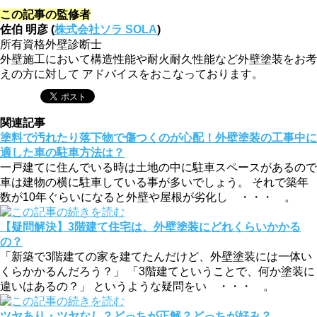
この記事の監修者
佐伯 明彦 (
株式会社ソラ SOLA
)
所有資格
外壁診断士
外壁施工において構造性能や耐火耐久性能など外壁塗装をお考
えの方に対して アドバイスをおこなっております。
関連記事
塗料で汚れたり落下物で傷つくのが心配！外壁塗装の工事中に
適した車の駐車方法は？
一戸建てに住んでいる時は土地の中に駐車スペースがあるので
車は建物の横に駐車している事が多いでしょう。 それで築年
数が10年ぐらいになると外壁や屋根が劣化し ・・・ 。
【疑問解決】3階建て住宅は、外壁塗装にどれくらいかかる
の？
「新築で3階建ての家を建てたんだけど、外壁塗装には一体い
くらかかるんだろう？」 「3階建てということで、何か塗装に
違いはあるの？」 というような疑問をい ・・・ 。
ツヤあり・ツヤなし？どっちが正解？どっちが好み？