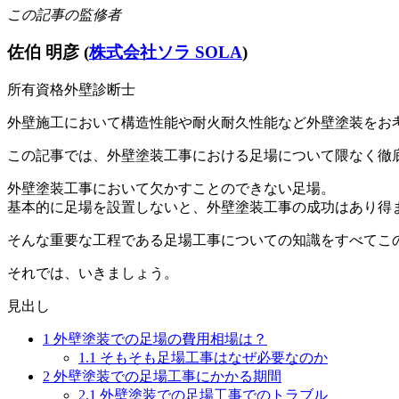
この記事の監修者
佐伯 明彦 (
株式会社ソラ SOLA
)
所有資格
外壁診断士
外壁施工において構造性能や耐火耐久性能など外壁塗装をお
この記事では、外壁塗装工事における足場について隈なく徹
外壁塗装工事において欠かすことのできない足場。
基本的に足場を設置しないと、外壁塗装工事の成功はあり得
そんな重要な工程である足場工事についての知識をすべてこ
それでは、いきましょう。
見出し
1
外壁塗装での足場の費用相場は？
1.1
そもそも足場工事はなぜ必要なのか
2
外壁塗装での足場工事にかかる期間
2.1
外壁塗装での足場工事でのトラブル