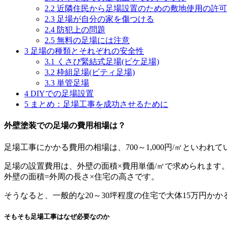
2.2
近隣住民から足場設置のための敷地使用の許可
2.3
足場が自分の家を傷つける
2.4
防犯上の問題
2.5
無料の足場には注意
3
足場の種類とそれぞれの安全性
3.1
くさび緊結式足場(ビケ足場)
3.2
枠組足場(ビティ足場)
3.3
単管足場
4
DIYでの足場設置
5
まとめ：足場工事を成功させるために
外壁塗装での足場の費用相場は？
足場工事にかかる費用の相場は、700～1,000円/㎡といわれ
足場の設置費用は、外壁の面積×費用単価/㎡で求められます
外壁の面積=外周の長さ×住宅の高さです。
そうなると、一般的な20～30坪程度の住宅で大体15万円か
そもそも足場工事はなぜ必要なのか