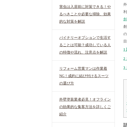
外
害虫は入居前に対策できる！や
利
るべきことや必要な掃除、効果
創
的な対策を解説
創
の
バイナリーオプションで生活す
目
ることは可能？成功している人
1
の特徴や流れ、注意点を解説
2
3
リフォーム営業マンは作業着
NG！成約に結び付けるスーツ
の選び方
外壁塗装業者必見！オフライン
の効果的な集客方法を詳しくご
紹介