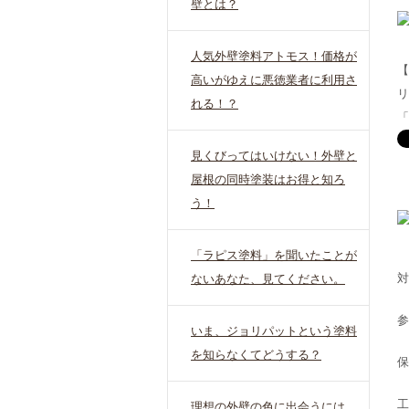
壁とは？
人気外壁塗料アトモス！価格が
【
高いがゆえに悪徳業者に利用さ
リ
れる！？
「
見くびってはいけない！外壁と
屋根の同時塗装はお得と知ろ
う！
「ラピス塗料」を聞いたことが
対
ないあなた、見てください。
参
いま、ジョリパットという塗料
を知らなくてどうする？
保
工
理想の外壁の色に出会うには、