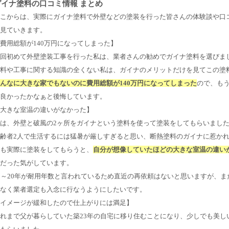
ガイナ塗料の口コミ情報 まとめ
こからは、実際にガイナ塗料で外壁などの塗装を行った皆さんの体験談や口
見ていきます。
費用総額が140万円になってしまった】
回初めて外壁塗装工事を行った私は、業者さんの勧めでガイナ塗料を選びま
料や工事に関する知識の全くない私は、ガイナのメリットだけを見てこの塗
んなに大きな家でもないのに費用総額が140万円になってしまった
ので、も
良かったかなぁと後悔しています。
大きな室温の違いがなかった】
は、外壁と破風の2ヶ所をガイナという塗料を使って塗装をしてもらいまし
齢者2人で生活するには猛暑が厳しすぎると思い、断熱塗料のガイナに惹か
も実際に塗装をしてもらうと、
自分が想像していたほどの大きな室温の違い
だった気がしています。
5～20年が耐用年数と言われているため直近の再依頼はないと思いますが、
なく業者選定も入念に行なうようにしたいです。
イメージが緩和したので仕上がりには満足】
れまで父が暮らしていた築23年の自宅に移り住むことになり、少しでも美し