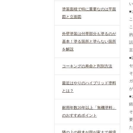
い
塗装面積で特に重要なのは平面
■
図と立面図
こ
こ
外壁塗装は付帯部分も塗るのが
的
基本！塗る箇所と塗らない箇所
話
を解説
言
■
セ
コーキングの寿命と判別方法
そ
ガ
最近はやりのハイブリッド塗料
が
とは？
■
錆
耐用年数20年以上「無機塗料」
そ
のおすすめポイント
要
た
隣の上の植木が我が家まで越境