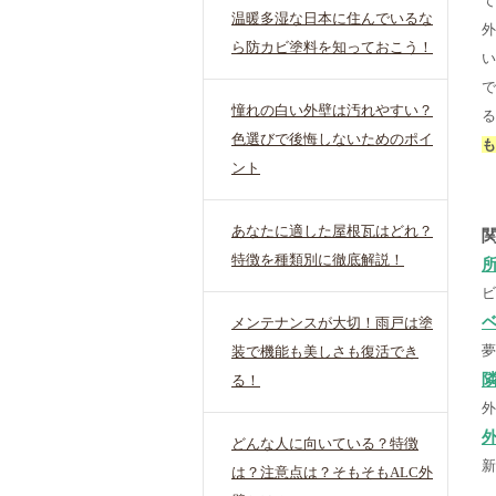
て
温暖多湿な日本に住んでいるな
外
ら防カビ塗料を知っておこう！
い
で
憧れの白い外壁は汚れやすい？
る
色選びで後悔しないためのポイ
も
ント
あなたに適した屋根瓦はどれ？
特徴を種類別に徹底解説！
ビ
メンテナンスが大切！雨戸は塗
夢
装で機能も美しさも復活でき
る！
外
どんな人に向いている？特徴
新
は？注意点は？そもそもALC外