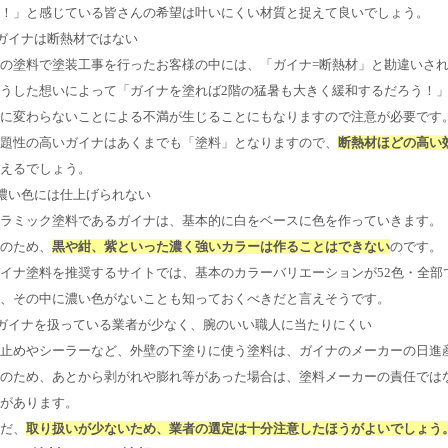
！」と感じている皆さんの希望は叶いにくい材質と捉えて良いでしょう。
ガイナは断熱材ではない
の塗料で塗装工事を行ったお客様の中には、「ガイナ=断熱材」と勘違いさ
うした想いによって「ガイナを塗れば2階の猛暑も大きく緩和するだろう！
に変わらないことによる不満が生じることにもなりますので注意が必要です
題性の高いガイナはあくまでも「塗料」となりますので、
断熱材ほどの高い
えるでしょう。
濃い色には仕上げられない
ラミック塗料であるガイナは、基本的に白をベースに色を作っていきます。
のため、
黒や紺、紫といった濃く強いカラーは作ることはできない
のです。
イナ塗料を推奨するサイトでは、基本のカラーバリエーションが52色・全部
、その中に濃い色がないことも知っておくべきだと言えそうです。
ガイナを扱っている業者が少なく、腕のいい職人に当たりにくい
止めやシーラーなど、外壁の下塗りに使う塗料は、ガイナのメーカーの日進
のため、あとから剥がれや膨れ等があった場合は、塗料メーカーの責任では
があります。
だ、
取り扱いが少ないため、業者の選定は十分注意したほうがよいでしょう