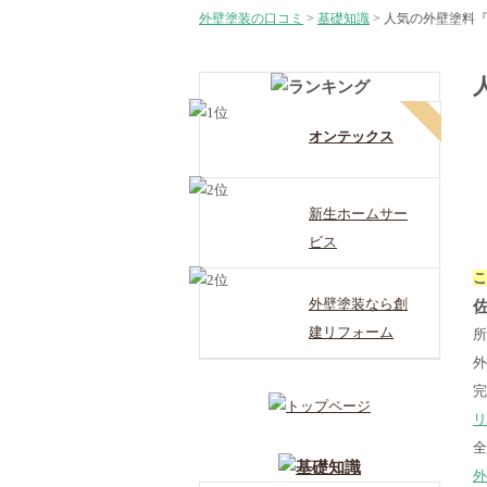
外壁塗装の口コミ
>
基礎知識
>
人気の外壁塗料
オンテックス
新生ホームサー
ビス
こ
外壁塗装なら創
佐
建リフォーム
所
外
完
リ
全
外