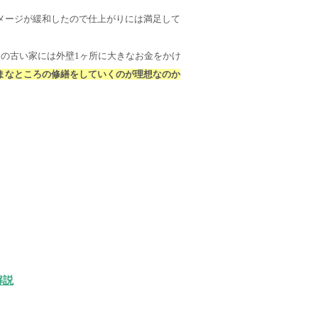
メージが緩和したので仕上がりには満足して
の古い家には外壁1ヶ所に大きなお金をかけ
まなところの修繕をしていくのが理想なのか
解説