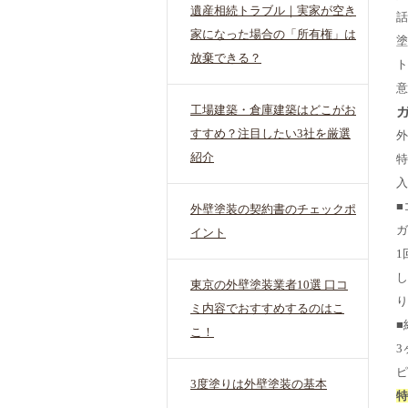
遺産相続トラブル｜実家が空き
話
家になった場合の「所有権」は
塗
放棄できる？
ト
意
工場建築・倉庫建築はどこがお
すすめ？注目したい3社を厳選
外
紹介
特
入
■
外壁塗装の契約書のチェックポ
ガ
イント
1
し
東京の外壁塗装業者10選 口コ
り
ミ内容でおすすめするのはこ
■
こ！
3
ピ
3度塗りは外壁塗装の基本
特