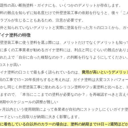
題性の高い断熱塗料・ガイナにも、いくつかのデメリットが存在します。
料の難点を知らずに知名度だけで外壁塗装工事の依頼を行なうと、後々「こ
ラブルが生じることもあるため、注意が必要です。
外と知られていないデメリットと実際に塗装を行った方々の口コミから、ガ
ガイナ塗料の特徴
壁塗装工事に使う塗料を選ぶ際には、メリットだけでなくデメリットも知っ
に多くの工事業者が勧めるガイナ塗料には、利点と同じぐらいの難点があり
れた上で「自分に合った種類なのか？」の判断を行なうようにしてください
コストが高い
イナ塗料の口コミで最も多く語られているのは、
費用が高いというデメリッ
回の工事で15～20年長持ちすると考えれば、ガイナ塗料は大変コストパフ
かし同じく外壁塗装工事に使われるシリコン塗料やフッ素塗料と比べると、1
ますので、「本当にここまでの塗料が必要なのか？」を再確認すべきと言え
納期やスケジュールの調整が難しい
ヶ月以内という使用期限によって各業者が自社内にストックしにくいガイナ
ードといった段取りが納期に大きく影響します。
に着色している白以外のカラーの場合は、塗料の納期まで10日～2週間ほど