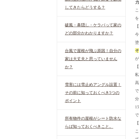
してきたらどうする？
こ
を
破風・鼻隠し・ケラバって家の
【
どの部分かわかりますか？
今
塗
そ
台風で屋根が飛ぶ原因！自分の
が
家は大丈夫と思っていません
【
か？
私
高
雪害には雪止めアングル設置！
で
その前に知っておくべき5つの
分
ポイント
1
で
所有物件の屋根がシート防水な
【
らば知っておくべきこと。
こ