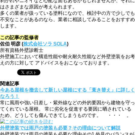
剥がれやニオイなど心配な面もあるかもしれませんが、それに
はさまざまな原因が考えられます。
多くの業者が扱っている塗料になので、検討中の方で少しでも
不安なことがあるのなら、業者に相談してみることをおすすめ
します。
この記事の監修者
佐伯 明彦 (
株式会社ソラ SOLA
)
所有資格
外壁診断士
外壁施工において構造性能や耐火耐久性能など外壁塗装をお考
えの方に対して アドバイスをおこなっております。
関連記事
今ある屋根を撤去して新しい屋根にする「葺き替え」に詳しく
なろう！
常に風雨や強い日差し・紫外線などの外的要因から建物を守っ
てくれている屋根。 常に劣化を促進する要因に晒されている
ため、どうしても傷んできてしまうものです。 ・・・ 。
外壁塗装では雨戸の塗装も必要？その理由について解説
外壁塗装では雨戸の塗装も必要な理由その1.外見のバランスが