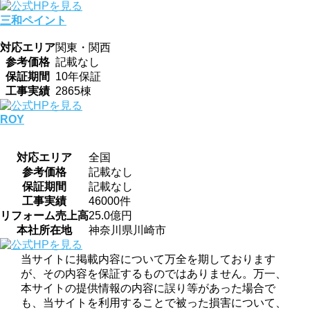
三和ペイント
対応エリア
関東・関西
参考価格
記載なし
保証期間
10年保証
工事実績
2865棟
ROY
対応エリア
全国
参考価格
記載なし
保証期間
記載なし
工事実績
46000件
リフォーム売上高
25.0億円
本社所在地
神奈川県川崎市
当サイトに掲載内容について万全を期しております
が、その内容を保証するものではありません。万一、
本サイトの提供情報の内容に誤り等があった場合で
も、当サイトを利用することで被った損害について、