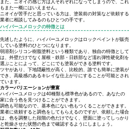
また、ニオイの感じ方は人それぞれになってしまうので、これ
もまた一概にはいえません。
ニオイが苦手だと思っている方は、塗装前の対策など依頼する
業者に相談してみるのもひとつの手です。
ハイパーユメロックの特徴とは
先述したように、ハイパーユメロックはロックペイントが販売
している塗料のひとつになります。
弱溶剤シリコン樹脂塗料という種類であり、独自の特徴として
は、外壁だけでなく屋根・鉄部・日鉄部など濡れ弾性硬化剤を
選ぶことによって、どこにでも塗装ができる塗料です。
ツヤがあり、下地隠蔽性が高く、比較的、誰でも簡単に塗装が
でき、高級感のあるキレイな仕上がりにすることが可能とされ
ています。
カラーバリエーションが豊富
ハイパーユメロックは40種類も標準色があるので、あなたの
家に合う色を見つけることができます。
調色も可能なので、基本色にない色もつくることができます。
業者に依頼すると調色をしてもらえるのですが、依頼した場合
は、色を調整した段階の色だけでなく、壁面に塗ってしっかり
と乾燥させた状態の色まで確認するようにしましょう。