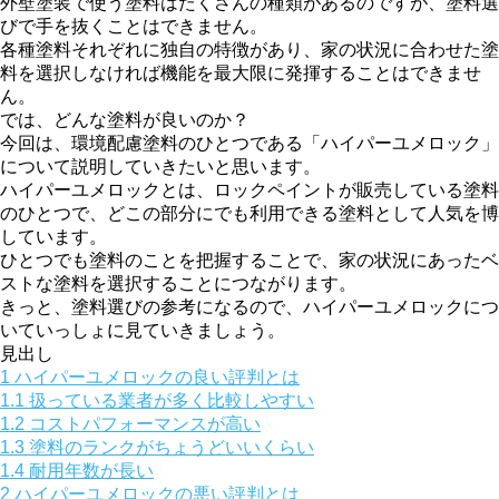
外壁塗装で使う塗料はたくさんの種類があるのですが、塗料選
びで手を抜くことはできません。
各種塗料それぞれに独自の特徴があり、家の状況に合わせた塗
料を選択しなければ機能を最大限に発揮することはできませ
ん。
では、どんな塗料が良いのか？
今回は、環境配慮塗料のひとつである「ハイパーユメロック」
について説明していきたいと思います。
ハイパーユメロックとは、ロックペイントが販売している塗料
のひとつで、どこの部分にでも利用できる塗料として人気を博
しています。
ひとつでも塗料のことを把握することで、家の状況にあったベ
ストな塗料を選択することにつながります。
きっと、塗料選びの参考になるので、ハイパーユメロックにつ
いていっしょに見ていきましょう。
見出し
1
ハイパーユメロックの良い評判とは
1.1
扱っている業者が多く比較しやすい
1.2
コストパフォーマンスが高い
1.3
塗料のランクがちょうどいいくらい
1.4
耐用年数が長い
2
ハイパーユメロックの悪い評判とは